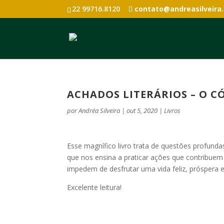
22 99716.8120
contato@andreasilveira
ACHADOS LITERÁRIOS – O C
por
Andréa Silveira
|
out 5, 2020
|
Livros
Esse magnífico livro trata de questões profund
que nos ensina a praticar ações que contribuem
impedem de desfrutar uma vida feliz, próspera 
Excelente leitura!