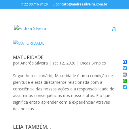
22 99716.8120
contato@andreasilveira.com.br
MATURIDADE
por
Andréa Silveira
|
set 12, 2020
|
Dicas Simples
Fa
Twi
Segundo o dicionário, Maturidade é uma condição de
Ema
plenitude e está diretamente relacionada com a
Wh
consciência das nossas ações e a responsabilidade de
Te
assumir as consequências dos nossos atos. E o que
significa então aprender com a experiência? Através
das nossas...
LEIA TAMBÉM…