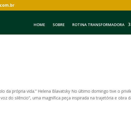
.com.br
HOME
SOBRE
ROTINA TRANSFORMADORA
o da própria vida.” Helena Blavatsky No último domingo tive o privil
 voz do silêncio”, uma magnífica peça inspirada na trajetória e obra d