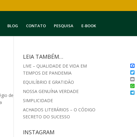
BLOG
CONTATO
PESQUISA
E-BOOK
LEIA TAMBÉM…
LIVE – QUALIDADE DE VIDA EM
Fa
TEMPOS DE PANDEMIA
Twi
EQUILÍBRIO E GRATIDÃO
Ema
Wh
NOSSA GENUÍNA VERDADE
égio de
Te
SIMPLICIDADE
a
ACHADOS LITERÁRIOS – O CÓDIGO
SECRETO DO SUCESSO
INSTAGRAM