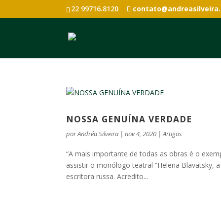
22 99716.8120
contato@andreasilveira
NOSSA GENUÍNA VERDADE
por
Andréa Silveira
|
nov 4, 2020
|
Artigos
“A mais importante de todas as obras é o exempl
assistir o monólogo teatral “Helena Blavatsky, a
escritora russa. Acredito...