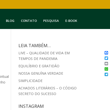
BLOG
CONTATO
PESQUISA
E-BOOK
LEIA TAMBÉM…
LIVE – QUALIDADE DE VIDA EM
Fa
TEMPOS DE PANDEMIA
Twi
EQUILÍBRIO E GRATIDÃO
Ema
Wh
NOSSA GENUÍNA VERDADE
ritual
Te
SIMPLICIDADE
inho
ACHADOS LITERÁRIOS – O CÓDIGO
SECRETO DO SUCESSO
INSTAGRAM