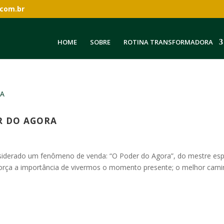
.com.br
HOME
SOBRE
ROTINA TRANSFORMADORA
R DO AGORA
 considerado um fenômeno de venda: “O Poder do Agora”, do mestre espi
eforça a importância de vivermos o momento presente; o melhor cam