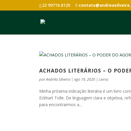
22 99716.8120
contato@andreasilveira
ACHADOS LITERÁRIOS – O PODE
por
Andréa Silveira
|
ago 19, 2020
|
Livros
Minha próxima indicação literária é um livro
Eckhart Tolle. De linguagem clara e objetiva, r
para encontrarmos a...