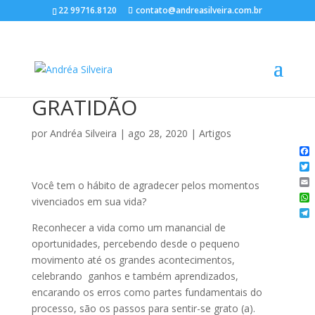
22 99716.8120
contato@andreasilveira.com.br
GRATIDÃO
por
Andréa Silveira
|
ago 28, 2020
|
Artigos
Fa
Twi
Você tem o hábito de agradecer pelos momentos
Ema
vivenciados em sua vida?
Wh
Te
Reconhecer a vida como um manancial de
oportunidades, percebendo desde o pequeno
movimento até os grandes acontecimentos,
celebrando ganhos e também aprendizados,
encarando os erros como partes fundamentais do
processo, são os passos para sentir-se grato (a).